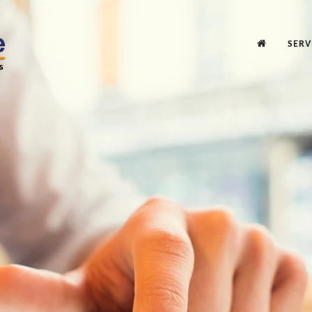
SERV
s