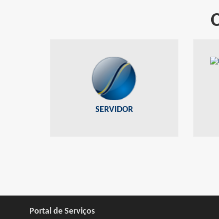
PORTAL DO SERVIDOR
POR
Acesse ao contracheque, ficha anual,
Infor
formulários, dentre outros
SERVIDOR
Portal de Serviços