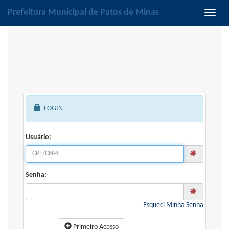
Prefeitura Municipal de Patos de Minas
Habili
naveg
LOGIN
Usuário:
Senha:
Esqueci Minha Senha
Primeiro Acesso