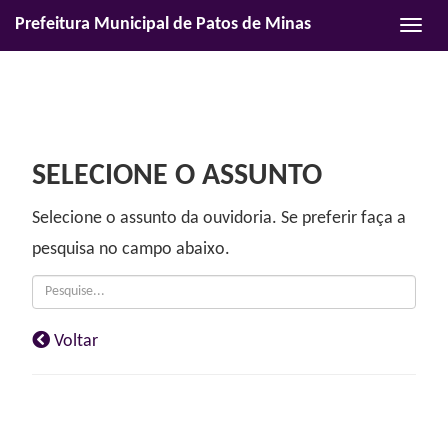
Prefeitura Municipal de Patos de Minas
Habili
naveg
SELECIONE O ASSUNTO
Selecione o
assunto
da ouvidoria. Se preferir faça a
pesquisa no campo abaixo.
Voltar